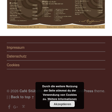
FOOTER SIDEBAR
Impressum
Datenschutz
Cookies
Durch die weitere Nutzung
© 2026
|
Using
theme.
Café Stübchen
Auberge
WordPress
der Seite stimmst du der
Verwendung von Cookies
|
|
Back to top ↑
zu.
Weitere Informationen
Facebook
Google +
Back to top ↑
Akzeptieren