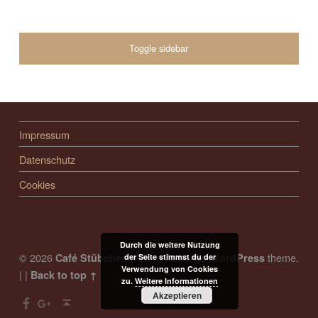
SIDEBAR
Toggle sidebar
FOOTER SIDEBAR
Impressum
Datenschutz
Cookies
Durch die weitere Nutzung
© 2026
|
Using
theme.
Café Stübchen
Auberge
WordPress
der Seite stimmst du der
Verwendung von Cookies
|
|
Back to top ↑
zu.
Weitere Informationen
Facebook
Google +
Back to top ↑
Akzeptieren