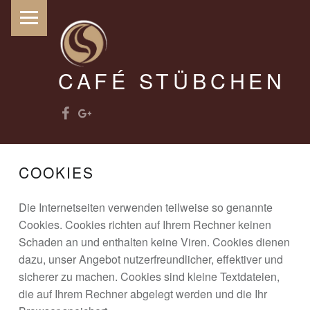
PRIMARY MENU
CAFÉ STÜBCHEN
Facebook
Google +
…'s ist Kaffeezeit
COOKIES
Die Internetseiten verwenden teilweise so genannte
Cookies. Cookies richten auf Ihrem Rechner keinen
Schaden an und enthalten keine Viren. Cookies dienen
dazu, unser Angebot nutzerfreundlicher, effektiver und
sicherer zu machen. Cookies sind kleine Textdateien,
die auf Ihrem Rechner abgelegt werden und die Ihr